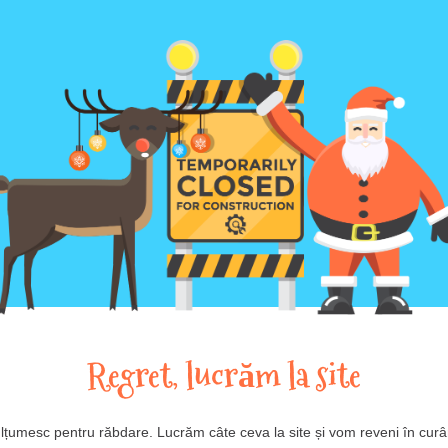
Regret, lucrăm la site
lțumesc pentru răbdare. Lucrăm câte ceva la site și vom reveni în curâ