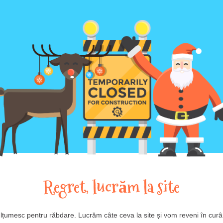
Regret, lucrăm la site
lțumesc pentru răbdare. Lucrăm câte ceva la site și vom reveni în curâ