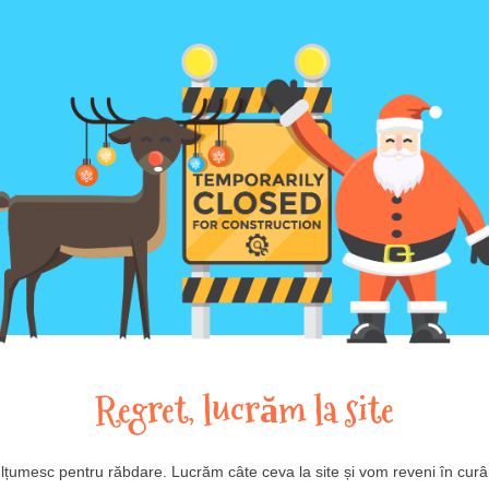
Regret, lucrăm la site
lțumesc pentru răbdare. Lucrăm câte ceva la site și vom reveni în curâ