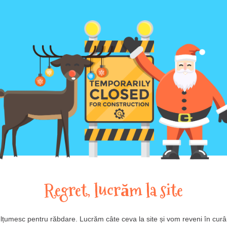
Regret, lucrăm la site
lțumesc pentru răbdare. Lucrăm câte ceva la site și vom reveni în curâ