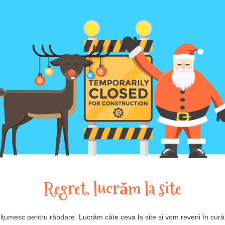
Regret, lucrăm la site
lțumesc pentru răbdare. Lucrăm câte ceva la site și vom reveni în curâ