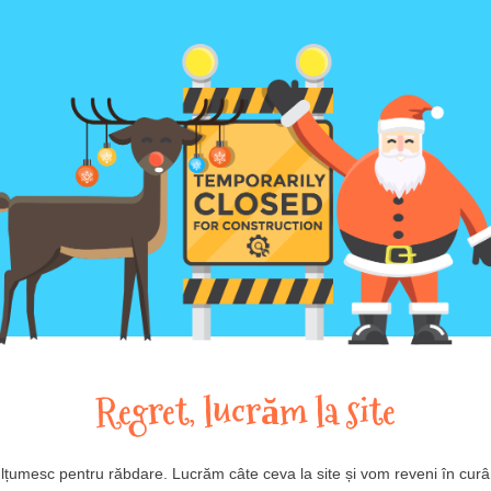
Regret, lucrăm la site
lțumesc pentru răbdare. Lucrăm câte ceva la site și vom reveni în curâ