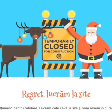
Regret, lucrăm la site
lțumesc pentru răbdare. Lucrăm câte ceva la site și vom reveni în curâ