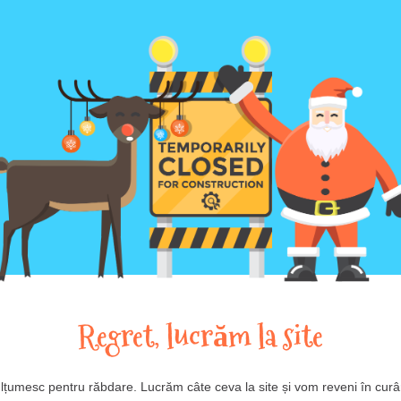
Regret, lucrăm la site
lțumesc pentru răbdare. Lucrăm câte ceva la site și vom reveni în curâ