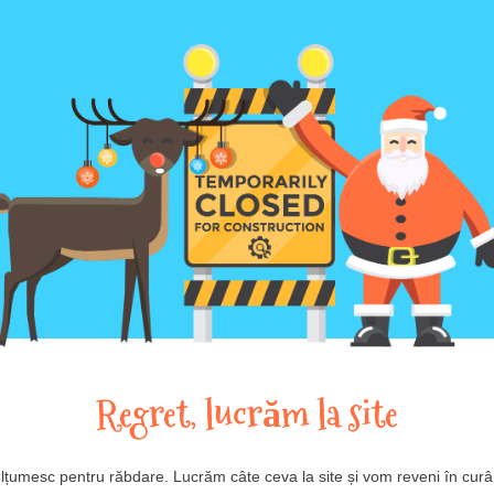
Regret, lucrăm la site
lțumesc pentru răbdare. Lucrăm câte ceva la site și vom reveni în curâ